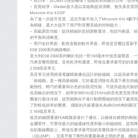
– 高功率：其Class D技術確保了低能耗和高輸出功率，使
– 音質純淨：Gladen放大器以其能夠提供清晰、無失真音
Mosconi 4 to 6 DSP
為了進一步提升音質，這次升級中加入了Mosconi 4 to 6數字信
為精確，還大大提升了用戶對音響系統的控制能力：
– 高級調音功能：提供精細的音頻調整選項，包括均衡器、
的平衡和清晰度。
– 用戶友好界面：配有直觀的軟件界面，即使是音響設置新
ESB 2000系列兩路喇叭
意大利ESB 2000系列喇叭包括一對165毫米中低音揚聲器，
汽車音響而開發。音色乾淨和通透，即使在要求最苛刻的音樂
2.028高音單元
高音單元使用經過電腦模擬優化設計的釹磁鐵，以提高效率並
「釹磁鐵」是一種高級磁鐵，它好處是消除在高溫下產生的磁損
耐熱性、輕巧的重量和出色的自阻尼性能，可提供超低共振的
在高輸出的情況下，頻率於900 Hz至25 KHz的音色更見
圈進行最佳冷卻，從而能夠在不進行動態壓縮的情況下處理高
了對較低頻率的響應。 殘留的共振通過名為dBCloth®的
2.165低音單元
低音的磁體通過FEA模擬器進行了優化，以確保在錐體的兩個
金屬零件，可實現最大的磁通線性度和最小的磁損耗，從而降低
在鋁製線圈架上，即使在要求最苛刻的音樂段落中也能提供出
（CELEMP），完美平衡了剛性和重量兩者之間的矛盾。纖