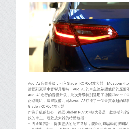
Audi A3音響升級：引入Gladen RC70c4放大器、Mosconi 4 t
當提到豪華車音響升級時，Audi A3的車主總希望他們的
Audi A3進行的音響升級，此次升級特別選用了德國Gladen RC70
兩路喇叭，這些設備共同為Audi A3打造了一個音質卓越的聽
Gladen RC70c4放大器
作為升級的核心，德國Gladen RC70c4放大器是一款
效的車主。這款放大器的特點包括：
– 四通道設計：提供靈活的配置選項，能夠同時驅動前後喇