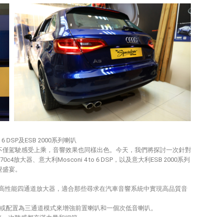
o 6 DSP及ESB 2000系列喇叭
座駕不僅駕駛感受上乘，音響效果也同樣出色。今天，我們將探討一次針對
c4放大器、意大利Mosconi 4 to 6 DSP，以及意大利ESB 2000系列
覺盛宴。
多功能的高性能四通道放大器，適合那些尋求在汽車音響系統中實現高品質音
叭或配置為三通道模式來增強前置喇叭和一個次低音喇叭。