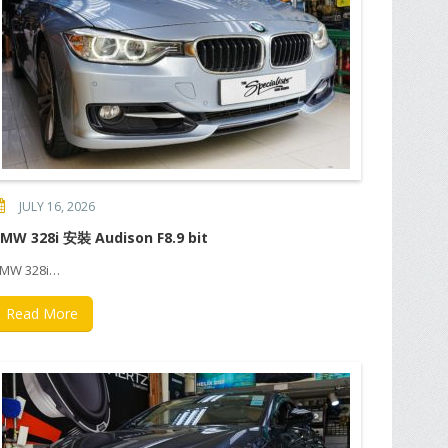
JULY 16, 2026
MW 328i 安裝 Audison F8.9 bit
MW 328i…
Read More