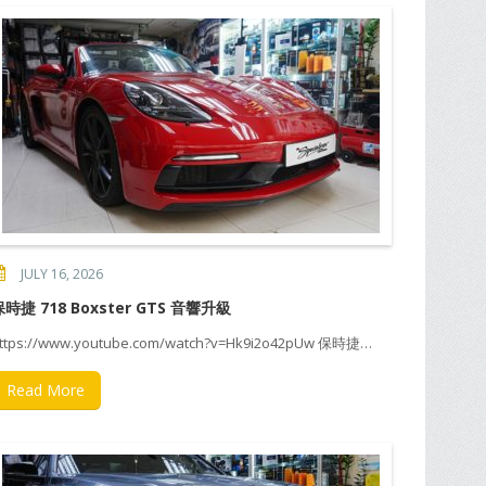
JULY 16, 2026
保時捷 718 Boxster GTS 音響升級
ttps://www.youtube.com/watch?v=Hk9i2o42pUw 保時捷…
Read More