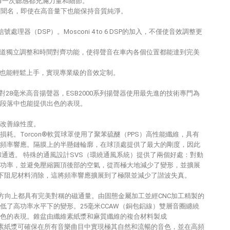
得每一次聽感都充滿力量和細節。
質而聞名，即使在高音量下也能保持音質純淨。
號處理器（DSP）。Mosconi 4 to 6 DSP的加入，不僅使音效調整更
頻道獨立調整和時間對齊功能，使得聲音在車內各個位置都能達到完美
手也能輕鬆上手，實現專業級的音效定制。
一對28毫米高音揚聲器，ESB2000系列揚聲器使用最先進的技術專門為
段落中也能提供出色的表現。
改善線性度。
耗。Torcon®軟質球罩使用了聚苯硫醚（PPS）高性能纖維，具有
頻率響應。隔膜上的半懸鏈輪廓，在球頂處提供了最大的剛度，因此
乾淨和通透。 特殊的通風設計SVS（環繞通風系統）提供了兩個好處：對動
功率，並避免壓縮圓頂後部的空氣，從而極大地減少了變形，並擴展
圓頂下阻尼材料消除，這將頻率響應擴展到了極限並減少了諧波失真。
方向上都具有完美對稱的磁通量。由固態金屬加工並經CNC加工精製的
了高功率水平下的變形。25毫米CCAW（銅包鋁線）雙層音圈纏繞
色的表現。錐盆由纖維素紙漿和麻質纖維的複合材料製成
維素紙漿可確保在所有音樂曲目中實現極其自然和流暢的音色，並在高頻