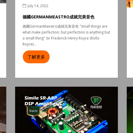
July 14, 2022
德國GERMANMEASTRO成就完美音色
德國GermanMaestro成就完美音色 "Small things are
what make perfection, but perfection is anything but
a small thing" Sir Frederick Henry Royce (Rolls-
Royce)...
了解更多