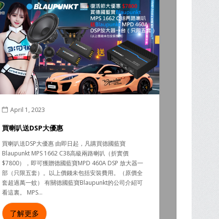
April 1, 2023
買喇叭送DSP大優惠
買喇叭送DSP大優惠 由即日起，凡購買德國藍寶
Blaupunkt MPS 1662 C38高級兩路喇叭（折實價
$7800），即可獲贈德國藍寶MPD 460A DSP 放大器一
部（只限五套）。以上價錢未包括安裝費用。（原價全
套超過萬一蚊） 有關德國藍寶Blaupunkt的公司介紹可
看這裏。 MPS...
了解更多