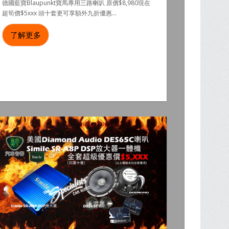
德國藍寶Blaupunkt寶馬專用三路喇叭 原價$8,980現在
超筍價$5xxx 頭十套更可享額外九折優惠...
了解更多